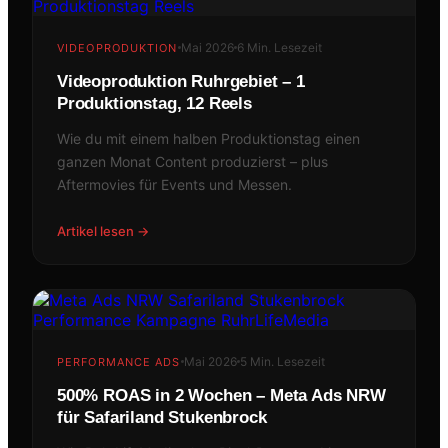
Mai 2026
6 Min. Lesezeit
VIDEOPRODUKTION
Videoproduktion Ruhrgebiet – 1
Produktionstag, 12 Reels
Wie du mit einem halben Produktionstag einen
ganzen Monat Content produzierst – plus
Aftermovies für Events und Messen.
Artikel lesen →
Mai 2026
5 Min. Lesezeit
PERFORMANCE ADS
500% ROAS in 2 Wochen – Meta Ads NRW
für Safariland Stukenbrock