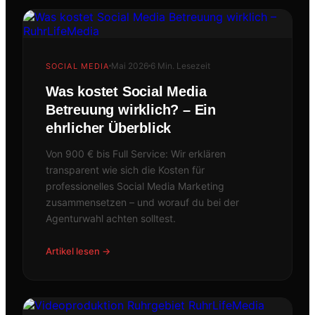
Safariland Stukenbrock
FILM
VDI Wissensforum
VIDEO & WEB
EYE55
Mai 2026
6 Min. Lesezeit
SOCIAL MEDIA
Was kostet Social Media
Betreuung wirklich? – Ein
ehrlicher Überblick
Von 900 € bis Full Service: Wir erklären
transparent wie sich die Kosten für
professionelles Social Media Marketing
zusammensetzen – und worauf du bei der
Agenturwahl achten solltest.
Artikel lesen →