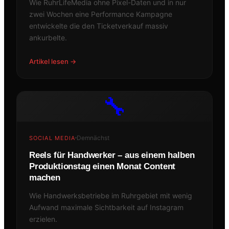
Wie RuhrLifeMedia ohne Pixel-Daten und in nur
zwei Wochen eine Performance Kampagne
entwickelte die den Ticketverkauf massiv
ankurbelte.
Artikel lesen →
🔧
Demnächst
SOCIAL MEDIA
Reels für Handwerker – aus einem halben
Produktionstag einen Monat Content
machen
Wie Handwerksbetriebe im Ruhrgebiet mit wenig
Aufwand maximale Sichtbarkeit auf Instagram
erzielen.