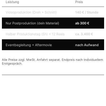
Leistung
Preis
Videoproduktion (Dreh + Schnitt)
140 € / Stunde
Nur Postproduktion (dein Material)
ab 300 €
Halber Produktionstag (5h) + 12 Reels
ca. 3.400 €
Eventbegleitung + Aftermovie
nach Aufwand
Alle Preise zzgl. MwSt. Anfahrt separat. Endpreis nach individuellem
Erstgespräch.
Fazit: Videoproduktion im
Ruhrgebiet lohnt sich – wenn
man es richtig macht