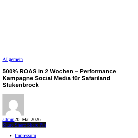
500%
Allgemein
ROAS
in
500% ROAS in 2 Wochen – Performance
2
Kampagne Social Media für Safariland
Wochen
Stukenbrock
–
Performance
Kampagne
Social
Media
für
admin
20. Mai 2026
Safariland
Share
Share
Share
Pin
Stukenbrock
Impressum