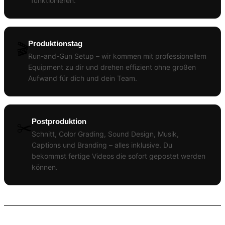
funktionieren.
Produktionstag
🎬
Run-and-Gun Setup – wir kommen mit professionellem
Equipment zu dir und drehen effizient ohne großen
Aufwand für dich und dein Team.
Postproduktion
✂️
Schnitt, Color Grading, Sound Design, Musik,
Captions und Branding – alles inklusive. Du
bekommst fertige Videos die sofort gepostet werden
können.