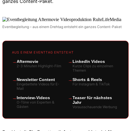
ganzes Content-Paket.
Eventbegleitung – aus einem Drehtag entsteht ein ganzes Content-Paket
AUS EINEM EVENTTAG ENTSTEHT
→
Aftermovie
→
LinkedIn Videos
2-3 Minuten Highlight-Film
Kurze Clips zu einzelnen
Themen
→
Newsletter Content
→
Shorts & Reels
Eingebettete Videos für E-
Für Instagram & TikTok
Mail
→
Interview-Videos
→
Teaser für nächstes
O-Töne von Experten &
Jahr
Gästen
Vorausschauende Werbung