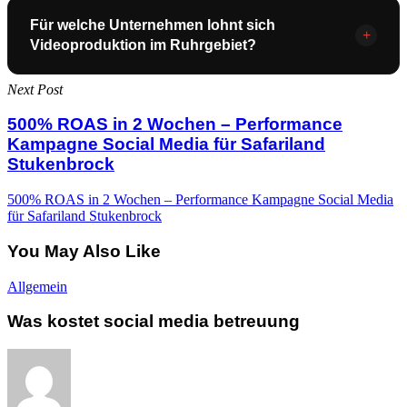
Produktionstag viele Videos auf einmal gedreht. Das spart
Für welche Unternehmen lohnt sich
Ein Aftermovie-Paket beinhaltet die komplette
Zeit, reduziert Kosten pro Video und sorgt für konstanten
+
Videoproduktion im Ruhrgebiet?
Eventbegleitung – von Anreise über den Drehtag bis zum
Content-Output über Wochen.
fertigen Schnitt. Zusätzlich entstehen LinkedIn-Videos,
Next Post
Shorts für Instagram, Newsletter-Content und Teaser für
Videoproduktion lohnt sich für fast alle Unternehmen die
zukünftige Events.
500% ROAS in 2 Wochen – Performance
auf Social Media aktiv sind. Besonders effektiv für
Kampagne Social Media für Safariland
Handwerksbetriebe die Projekte zeigen wollen,
Stukenbrock
Dienstleister die Vertrauen aufbauen möchten und
500% ROAS in 2 Wochen – Performance Kampagne Social Media
Unternehmen die Events oder Messen veranstalten.
für Safariland Stukenbrock
You May Also Like
Was
Allgemein
kostet
social
Was kostet social media betreuung
media
betreuung