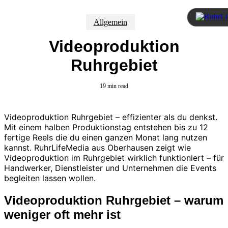
Skip
Hit enter to search or ESC to close
to
Close
Allgemein
main
Menu
Search
content
Videoproduktion
Ruhrgebiet
Kontakt
Menu
19 min read
Home
Leistungen
Social Media Marketing
Videoproduktion & Film
Videoproduktion Ruhrgebiet – effizienter als du denkst.
Branding & Corporate Design
Mit einem halben Produktionstag entstehen bis zu 12
SEO & Online Marketing
fertige Reels die du einen ganzen Monat lang nutzen
Work
kannst. RuhrLifeMedia aus Oberhausen zeigt wie
Blog
Videoproduktion im Ruhrgebiet wirklich funktioniert – für
Kunden
Handwerker, Dienstleister und Unternehmen die Events
begleiten lassen wollen.
Kontakt
Videoproduktion Ruhrgebiet – warum
weniger oft mehr ist
SOCIAL 