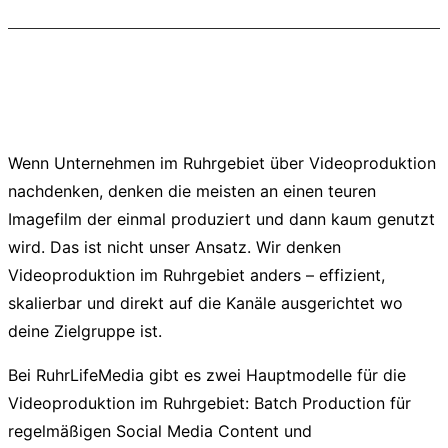
Safarila
FILM
VDI Wis
VIDEO &
EYE55
Videoproduktion Ruhrgebiet –
zwei Modelle, ein Ziel
Wenn Unternehmen im Ruhrgebiet über Videoproduktion
nachdenken, denken die meisten an einen teuren
Imagefilm der einmal produziert und dann kaum genutzt
wird. Das ist nicht unser Ansatz. Wir denken
Videoproduktion im Ruhrgebiet anders – effizient,
skalierbar und direkt auf die Kanäle ausgerichtet wo
deine Zielgruppe ist.
Bei RuhrLifeMedia gibt es zwei Hauptmodelle für die
Videoproduktion im Ruhrgebiet: Batch Production für
regelmäßigen Social Media Content und